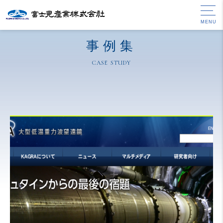
MENU
事例集
CASE STUDY